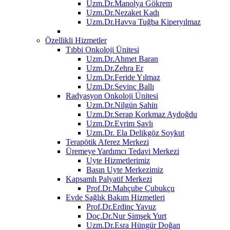
Uzm.Dr.Manolya Gökrem
Uzm.Dr.Nezaket Kadı
Uzm.Dr.Havva Tuğba Kiperyılmaz
Özellikli Hizmetler
Tıbbi Onkoloji Ünitesi
Uzm.Dr.Ahmet Baran
Uzm.Dr.Zehra Er
Uzm.Dr.Feride Yılmaz
Uzm.Dr.Sevinç Ballı
Radyasyon Onkoloji Ünitesi
Uzm.Dr.Nilgün Şahin
Uzm.Dr.Serap Korkmaz Aydoğdu
Uzm.Dr.Evrim Şavlı
Uzm.Dr. Ela Delikgöz Soykut
Terapötik Aferez Merkezi
Üremeye Yardımcı Tedavi Merkezi
Uyte Hizmetlerimiz
Basın Uyte Merkezimiz
Kapsamlı Palyatif Merkezi
Prof.Dr.Mahçube Çubukçu
Evde Sağlık Bakım Hizmetleri
Prof.Dr.Erdinç Yavuz
Doç.Dr.Nur Şimşek Yurt
Uzm.Dr.Esra Hüngür Doğan