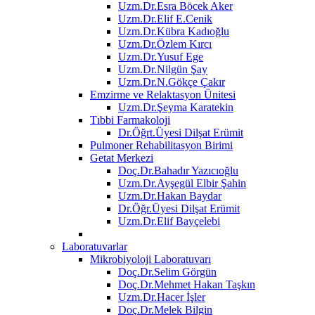
Uzm.Dr.Esra Böcek Aker
Uzm.Dr.Elif E.Cenik
Uzm.Dr.Kübra Kadıoğlu
Uzm.Dr.Özlem Kırcı
Uzm.Dr.Yusuf Ege
Uzm.Dr.Nilgün Şay
Uzm.Dr.N.Gökçe Çakır
Emzirme ve Relaktasyon Ünitesi
Uzm.Dr.Şeyma Karatekin
Tıbbi Farmakoloji
Dr.Öğrt.Üyesi Dilşat Erümit
Pulmoner Rehabilitasyon Birimi
Getat Merkezi
Doç.Dr.Bahadır Yazıcıoğlu
Uzm.Dr.Ayşegül Elbir Şahin
Uzm.Dr.Hakan Baydar
Dr.Öğr.Üyesi Dilşat Erümit
Uzm.Dr.Elif Bayçelebi
Laboratuvarlar
Mikrobiyoloji Laboratuvarı
Doç.Dr.Selim Görgün
Doç.Dr.Mehmet Hakan Taşkın
Uzm.Dr.Hacer İşler
Doç.Dr.Melek Bilgin