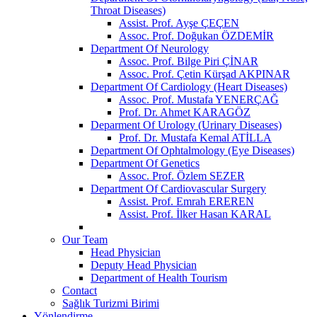
Throat Diseases)
Assist. Prof. Ayşe ÇEÇEN
Assoc. Prof. Doğukan ÖZDEMİR
Department Of Neurology
Assoc. Prof. Bilge Piri ÇİNAR
Assoc. Prof. Çetin Kürşad AKPINAR
Department Of Cardiology (Heart Diseases)
Assoc. Prof. Mustafa YENERÇAĞ
Prof. Dr. Ahmet KARAGÖZ
Deparment Of Urology (Urinary Diseases)
Prof. Dr. Mustafa Kemal ATİLLA
Department Of Ophtalmology (Eye Diseases)
Department Of Genetics
Assoc. Prof. Özlem SEZER
Department Of Cardiovascular Surgery
Assist. Prof. Emrah EREREN
Assist. Prof. İlker Hasan KARAL
Our Team
Head Physician
Deputy Head Physician
Department of Health Tourism
Contact
Sağlık Turizmi Birimi
Yönlendirme