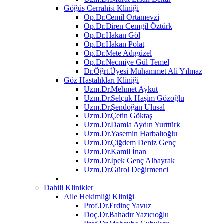
Göğüs Cerrahisi Kliniği
Op.Dr.Cemil Ortamevzi
Op.Dr.Diren Cemgil Öztürk
Op.Dr.Hakan Göl
Op.Dr.Hakan Polat
Op.Dr.Mete Adıgüzel
Op.Dr.Necmiye Gül Temel
Dr.Öğrt.Üyesi Muhammet Ali Yılmaz
Göz Hastalıkları Kliniği
Uzm.Dr.Mehmet Aykut
Uzm.Dr.Selçuk Haşim Gözoğlu
Uzm.Dr.Şendoğan Ulusal
Uzm.Dr.Çetin Göktaş
Uzm.Dr.Damla Aydın Yurttürk
Uzm.Dr.Yasemin Harbalıoğlu
Uzm.Dr.Çiğdem Deniz Genç
Uzm.Dr.Kamil İnan
Uzm.Dr.İpek Genç Albayrak
Uzm.Dr.Gürol Değirmenci
Dahili Klinikler
Aile Hekimliği Kliniği
Prof.Dr.Erdinç Yavuz
Doç.Dr.Bahadır Yazıcıoğlu