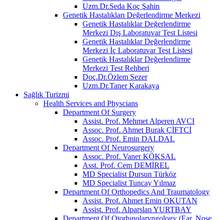
Uzm.Dr.Seda Koç Şahin
Genetik Hastalıkları Değerlendirme Merkezi
Genetik Hastalıklar Değerlendirme
Merkezi Dış Laboratuvar Test Listesi
Genetik Hastalıklar Değerlendirme
Merkezi İç Laboratuvar Test Listesi
Genetik Hastalıklar Değerlendirme
Merkezi Test Rehberi
Doç.Dr.Özlem Sezer
Uzm.Dr.Taner Karakaya
Sağlık Turizmi
Health Services and Physcians
Department Of Surgery
Assist. Prof. Mehmet Alperen AVCI
Assoc. Prof. Ahmet Burak ÇİFTCİ
Assoc. Prof. Emin DALDAL
Department Of Neurosurgery
Assoc. Prof. Vaner KÖKSAL
Asst. Prof. Cem DEMİREL
MD Specialist Dursun Türköz
MD Specialist Tuncay Yılmaz
Department Of Orthopedics And Traumatology
Assist. Prof. Ahmet Emin OKUTAN
Assist. Prof. Alparslan YURTBAY
Department Of Otorhınolaryngology (Ear, Nose,