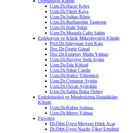
Dermatoloji Kliniği
Uzm.Dr.Hacer Keleş
Uzm.Dr.Fikret Kaya
Uzm.Dr.Sultan Bilgiç
Uzm.Dr.Burhanettin Taşdemir
Uzm.Dr.Halit Tekin
Uzm.Dr.Mustafa Çağrı Şahin
Enfeksiyon ve Klinik Mikrobiyoloji Kliniği
Prof.Dr.Süleyman Sırrı Kılıç
Doç.Dr.Özgür Günal
Doç.Dr.Esmeray Mutlu Yılmaz
Uzm.Dr.Hayriye Seda Aydın
Uzm.Dr.Eda Köksal
Uzm.Dr.Nihat Çandır
Uzm.Dr.Hatice Üdürgücü
Uzm.Dr.Cemanur Aygün
Uzm.Dr.Özcan Aydoğdu
Uzm.Dr.Saliha Bakır Özbey
Endokrinoloji ve Metabolizma Hastalıkları
Kliniği
Uzm.Dr.Kübra Solmaz
Uzm.Dr.Merve Yılmaz
Fizyoloji
Dr.Öğrt.Üyesi Meryem Dilek Acar
Dr.Öğrt.Üyesi Nazife Ülker Ertuğrul