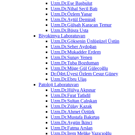
Uzm.Dr.Eşe Başbulut
Uzm.Dr.Nihal Seçil Batı
Uzm.Dr.Özlem Yanar
Uzm.Dr.Aytül Demirağ
Uzm.Dr.Gülşah Karacan Temur
Uzm.Dr.Büşra Usta
Biyokimya Laboratuvarı
Uzm.Dr.Göksenin Ünlügüzel Üstün
Uzm.Dr.Seher Aydoğan
Uzm.Dr.Mukadder Erdem
Uzm.Dr.Sunay Yenen
Uzm.Dr.Tuba Bozduman
Uzm.Dr.Müge Gül Güleçoğlu
Dr.Öğrt.Üyesi Özlem Cesur Güney
Uzm.Dr.Ebru Ulaş
Patoloji Laboratuvarı
Uzm.Dr.Hülya Akpınar
Uzm.Dr.Fırat Tatlıdil
Uzm.Dr.Sultan Çalışkan
Uzm.Dr.Zülay Kazak
Uzm.Dr.Ahmet Öztürk
Uzm.Dr.Mustafa Bakırtaş
Uzm.Dr.Aygün İkinci
Uzm.Dr.Fatma Arslan
Uzm.Dr.İrem Melike Yazıcıoğlu