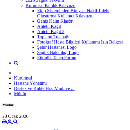
2026 Sağlık Takvimi
Kurumsal Kimlik Kılavuzu
Ekip Sisteminden Bireysel Nakil Talebi
Oluşturma Kullanıcı Kılavuzu
Geniş Kalın Klasör
Antetli Kağıt
Antetli Kağıt 2
Toplantı Tutanağı
Fotoğraf Hasta Bilgileri Kullanımı İzin Belgesi
Şehir Hastanesi Logo
Sağlık Bakanlığı Logo
Etkinlik Talep Formu
Kurumsal
Hastane Yönetimi
Destek ve Kalite Hiz. Müd. ve ...
Müdür
Müdür
20 Ocak 2026