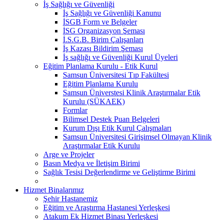
İş Sağlığı ve Güvenliği
İş Sağlığı ve Güvenliği Kanunu
İSGB Form ve Belgeler
İSG Organizasyon Şeması
İ.S.G.B. Birim Çalışanları
İş Kazası Bildirim Şeması
İş sağlığı ve Güvenliği Kurul Üyeleri
Eğitim Planlama Kurulu - Etik Kurul
Samsun Üniversitesi Tıp Fakültesi
Eğitim Planlama Kurulu
Samsun Üniverstesi Klinik Araştırmalar Etik
Kurulu (SÜKAEK)
Formlar
Bilimsel Destek Puan Belgeleri
Kurum Dışı Etik Kurul Çalışmaları
Samsun Üniversitesi Girişimsel Olmayan Klinik
Araştırmalar Etik Kurulu
Arge ve Projeler
Basın Medya ve İletişim Birimi
Sağlık Tesisi Değerlendirme ve Geliştirme Birimi
Hizmet Binalarımız
Şehir Hastanemiz
Eğitim ve Araştırma Hastanesi Yerleşkesi
Atakum Ek Hizmet Binası Yerleşkesi