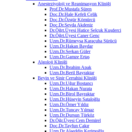
Anesteziyoloji ve Reanimasyon Kliniği
Prof.Dr.Mustafa Süren
Doç.Dr.Hale Kefeli Çelik
Doç.Dr.Özgür Kömürcü
Doç.Dr.Sevda Akdeniz
Dr.Öğrt.Üyesi Hatice Selçuk Kuşderci
Dr.Öğrt.Üyesi Caner Genç
Uzm.Dr.Rümeysa Karaçuha Sürücü
Uzm.Dr.Hakan Baydar
Uzm.Dr.Serkan Güler
Uzm.Dr.Gamze Ertaş
Algoloji Kliniği
Uzm.Dr.İbrahim Apak
Uzm.Dr.Beril Bayraktar
Beyin ve Sinir Cerrahisi Kliniği
Uzm.Dr.Uğur Bostancı
Uzm.Dr.Hakan Nurata
Uzm.Dr.Birol Bayraktar
Uzm.Dr.Hüseyin Sataloğlu
Uzm.Dr.Ömer Yıldız
Uzm.Dr.Tuncay Yılmaz
Uzm.Dr.Dursun Türköz
Dr.Öğr.Üyesi Cem Demirel
Doç.Dr.Tayfun Çakır
Uzm.Dr.Alaeddin Kerimoğlu