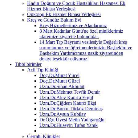
Kadın Doğum ve Çocuk Hastalıkları Hastanesi Ek
Hizmet Binası Yerleşkesi
Onkoloji Ek Hizmet Binası Yerleşkesi
Kreş ve Gündüz Bakım Evi
Kreş Hizmetlerimiz ve Alanlarımız
8 Mart Kadınlar Günü'ne özel miniklerimiz
idaremize ziyarette bulundular.
14 Mart Tıp Bayramı vesilesiyle Değerli kreş
sorumlumuz ve öğretmenlerimizin Başhekim ve
Başhekim Yardımcımıza nazik ziyaretinden
dolayı teşekkür ediyoruz.
Tıbbi birimler
Acil Tıp Kliniği
Doç.Dr.Murat Yücel
Doç.Dr.Murat Güzel
Uzm.Dr.Sinan Akbulut
Uzm.Dr.Mehmet Tevfik Demir
Uzm.Dr.Alev Karaca Ergül
Uzm.Dr.Çiğdem Katırcı Ekşi
Uzm.Dr.Burcu Türköz Demirtaş
Uzm.Dr.Aysun Kubilay
Dr.Öğrt.Üyesi Metin Yadigaroğlu
Uzm.Dr.Hüseyin Tufan Yanık
Cerrahi Klinikler