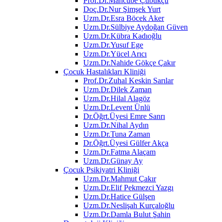
Prof.Dr.Mahcube Çubukçu
Doç.Dr.Nur Şimşek Yurt
Uzm.Dr.Esra Böcek Aker
Uzm.Dr.Sülbiye Aydoğan Güven
Uzm.Dr.Kübra Kadıoğlu
Uzm.Dr.Yusuf Ege
Uzm.Dr.Yücel Arıcı
Uzm.Dr.Nahide Gökçe Çakır
Çocuk Hastalıkları Kliniği
Prof.Dr.Zuhal Keskin Sarılar
Uzm.Dr.Dilek Zaman
Uzm.Dr.Hilal Alagöz
Uzm.Dr.Levent Ünlü
Dr.Öğrt.Üyesi Emre Sanrı
Uzm.Dr.Nihal Aydın
Uzm.Dr.Tuna Zaman
Dr.Öğrt.Üyesi Gülfer Akça
Uzm.Dr.Fatma Alaçam
Uzm.Dr.Günay Ay
Çocuk Psikiyatri Kliniği
Uzm.Dr.Mahmut Çakır
Uzm.Dr.Elif Pekmezci Yazgı
Uzm.Dr.Hatice Gülşen
Uzm.Dr.Neslişah Kurçaloğlu
Uzm.Dr.Damla Bulut Şahin