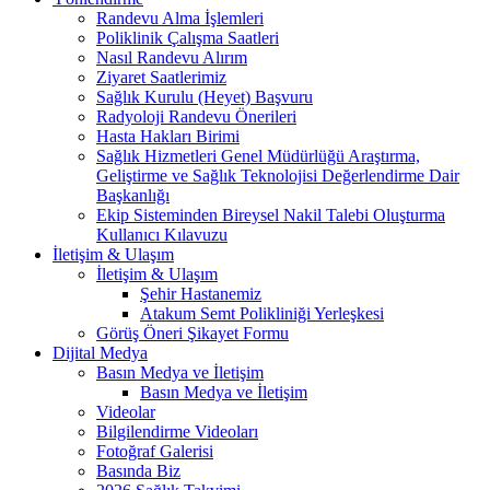
Randevu Alma İşlemleri
Poliklinik Çalışma Saatleri
Nasıl Randevu Alırım
Ziyaret Saatlerimiz
Sağlık Kurulu (Heyet) Başvuru
Radyoloji Randevu Önerileri
Hasta Hakları Birimi
Sağlık Hizmetleri Genel Müdürlüğü Araştırma,
Geliştirme ve Sağlık Teknolojisi Değerlendirme Dair
Başkanlığı
Ekip Sisteminden Bireysel Nakil Talebi Oluşturma
Kullanıcı Kılavuzu
İletişim & Ulaşım
İletişim & Ulaşım
Şehir Hastanemiz
Atakum Semt Polikliniği Yerleşkesi
Görüş Öneri Şikayet Formu
Dijital Medya
Basın Medya ve İletişim
Basın Medya ve İletişim
Videolar
Bilgilendirme Videoları
Fotoğraf Galerisi
Basında Biz