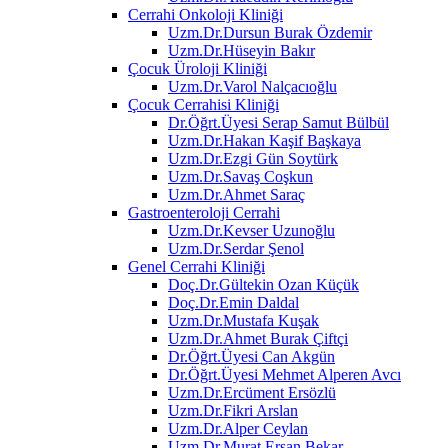
Cerrahi Onkoloji Kliniği
Uzm.Dr.Dursun Burak Özdemir
Uzm.Dr.Hüseyin Bakır
Çocuk Üroloji Kliniği
Uzm.Dr.Varol Nalçacıoğlu
Çocuk Cerrahisi Kliniği
Dr.Öğrt.Üyesi Serap Samut Bülbül
Uzm.Dr.Hakan Kaşif Başkaya
Uzm.Dr.Ezgi Gün Soytürk
Uzm.Dr.Savaş Coşkun
Uzm.Dr.Ahmet Saraç
Gastroenteroloji Cerrahi
Uzm.Dr.Kevser Uzunoğlu
Uzm.Dr.Serdar Şenol
Genel Cerrahi Kliniği
Doç.Dr.Gültekin Ozan Küçük
Doç.Dr.Emin Daldal
Uzm.Dr.Mustafa Kuşak
Uzm.Dr.Ahmet Burak Çiftçi
Dr.Öğrt.Üyesi Can Akgün
Dr.Öğrt.Üyesi Mehmet Alperen Avcı
Uzm.Dr.Ercüment Ersözlü
Uzm.Dr.Fikri Arslan
Uzm.Dr.Alper Ceylan
Uzm.Dr.Murat Ersan Bekar