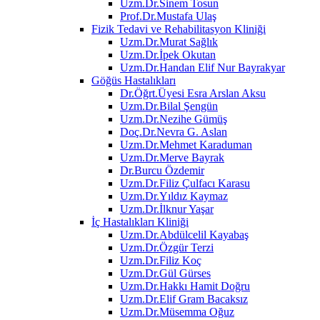
Uzm.Dr.Sinem Tosun
Prof.Dr.Mustafa Ulaş
Fizik Tedavi ve Rehabilitasyon Kliniği
Uzm.Dr.Murat Sağlık
Uzm.Dr.İpek Okutan
Uzm.Dr.Handan Elif Nur Bayrakyar
Göğüs Hastalıkları
Dr.Öğrt.Üyesi Esra Arslan Aksu
Uzm.Dr.Bilal Şengün
Uzm.Dr.Nezihe Gümüş
Doç.Dr.Nevra G. Aslan
Uzm.Dr.Mehmet Karaduman
Uzm.Dr.Merve Bayrak
Dr.Burcu Özdemir
Uzm.Dr.Filiz Çulfacı Karasu
Uzm.Dr.Yıldız Kaymaz
Uzm.Dr.İlknur Yaşar
İç Hastalıkları Kliniği
Uzm.Dr.Abdülcelil Kayabaş
Uzm.Dr.Özgür Terzi
Uzm.Dr.Filiz Koç
Uzm.Dr.Gül Gürses
Uzm.Dr.Hakkı Hamit Doğru
Uzm.Dr.Elif Gram Bacaksız
Uzm.Dr.Müsemma Oğuz